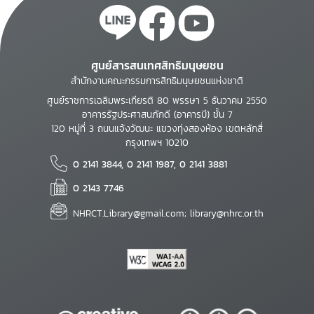
ศูนย์สารสนเทศสิทธิมนุษยชน
สำนักงานคณะกรรมการสิทธิมนุษยชนแห่งชาติ
ศูนย์ราชการเฉลิมพระเกียรติ 80 พรรษา 5 ธันวาคม 2550
อาคารรัฐประศาสนภักดี (อาคารบี) ชั้น 7
120 หมู่ที่ 3 ถนนแจ้งวัฒนะ แขวงทุ่งสองห้อง เขตหลักสี่
กรุงเทพฯ 10210
0 2141 3844, 0 2141 1987, 0 2141 3881
0 2143 7746
NHRCT.Library@gmail.com; library@nhrc.or.th