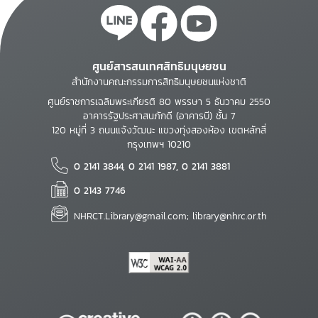
ศูนย์สารสนเทศสิทธิมนุษยชน
สำนักงานคณะกรรมการสิทธิมนุษยชนแห่งชาติ
ศูนย์ราชการเฉลิมพระเกียรติ 80 พรรษา 5 ธันวาคม 2550
อาคารรัฐประศาสนภักดี (อาคารบี) ชั้น 7
120 หมู่ที่ 3 ถนนแจ้งวัฒนะ แขวงทุ่งสองห้อง เขตหลักสี่
กรุงเทพฯ 10210
0 2141 3844, 0 2141 1987, 0 2141 3881
0 2143 7746
NHRCT.Library@gmail.com; library@nhrc.or.th