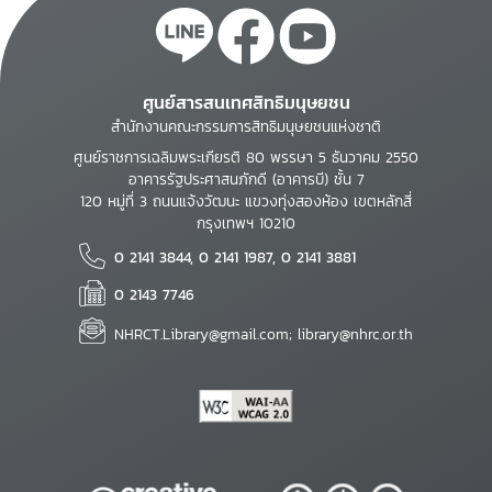
ศูนย์สารสนเทศสิทธิมนุษยชน
สำนักงานคณะกรรมการสิทธิมนุษยชนแห่งชาติ
ศูนย์ราชการเฉลิมพระเกียรติ 80 พรรษา 5 ธันวาคม 2550
อาคารรัฐประศาสนภักดี (อาคารบี) ชั้น 7
120 หมู่ที่ 3 ถนนแจ้งวัฒนะ แขวงทุ่งสองห้อง เขตหลักสี่
กรุงเทพฯ 10210
0 2141 3844, 0 2141 1987, 0 2141 3881
0 2143 7746
NHRCT.Library@gmail.com; library@nhrc.or.th