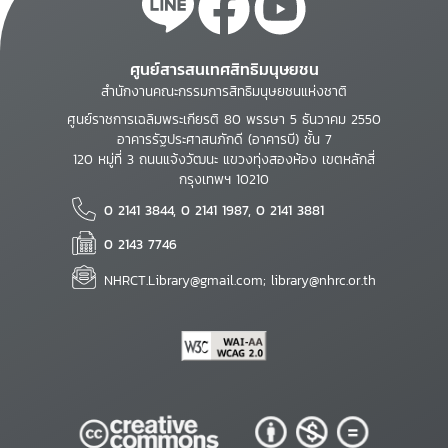
ศูนย์สารสนเทศสิทธิมนุษยชน
สำนักงานคณะกรรมการสิทธิมนุษยชนแห่งชาติ
ศูนย์ราชการเฉลิมพระเกียรติ 80 พรรษา 5 ธันวาคม 2550
อาคารรัฐประศาสนภักดี (อาคารบี) ชั้น 7
120 หมู่ที่ 3 ถนนแจ้งวัฒนะ แขวงทุ่งสองห้อง เขตหลักสี่
กรุงเทพฯ 10210
0 2141 3844, 0 2141 1987, 0 2141 3881
0 2143 7746
NHRCT.Library@gmail.com; library@nhrc.or.th