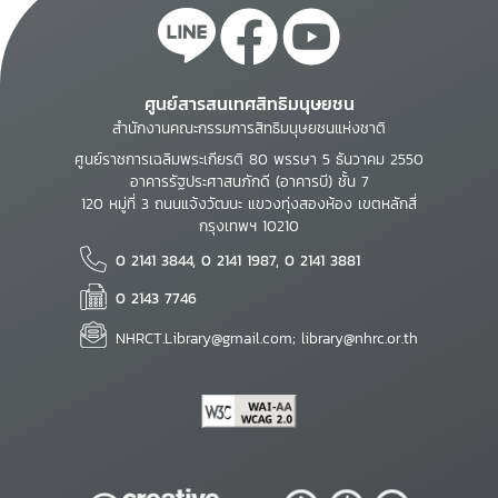
ศูนย์สารสนเทศสิทธิมนุษยชน
สำนักงานคณะกรรมการสิทธิมนุษยชนแห่งชาติ
ศูนย์ราชการเฉลิมพระเกียรติ 80 พรรษา 5 ธันวาคม 2550
อาคารรัฐประศาสนภักดี (อาคารบี) ชั้น 7
120 หมู่ที่ 3 ถนนแจ้งวัฒนะ แขวงทุ่งสองห้อง เขตหลักสี่
กรุงเทพฯ 10210
0 2141 3844, 0 2141 1987, 0 2141 3881
0 2143 7746
NHRCT.Library@gmail.com; library@nhrc.or.th