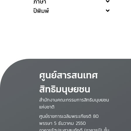
ภาษา
ปีพิมพ์
ศูนย์สารสนเทศ
สิทธิมนุษยชน
สำนักงานคณะกรรมการสิทธิมนุษยชน
แห่งชาติ
ศูนย์ราชการเฉลิมพระเกียรติ 80
พรรษา 5 ธันวาคม 2550
อาคารรัฐประศาสนภักดี (อาคารบี) ชั้น