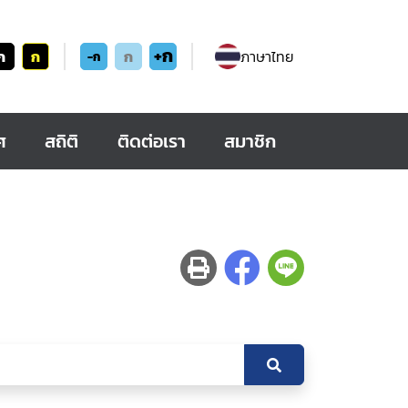
+ก
ก
ก
ก
ภาษาไทย
-ก
ศ
สถิติ
ติดต่อเรา
สมาชิก