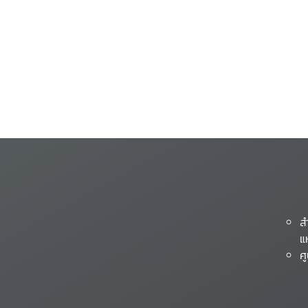
ส
แ
ศ