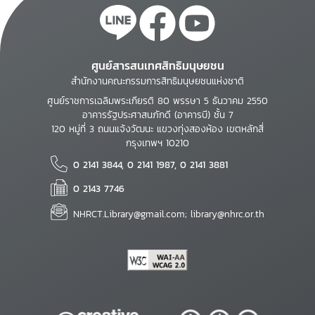
ศูนย์สารสนเทศสิทธิมนุษยชน
สำนักงานคณะกรรมการสิทธิมนุษยชนแห่งชาติ
ศูนย์ราชการเฉลิมพระเกียรติ 80 พรรษา 5 ธันวาคม 2550
อาคารรัฐประศาสนภักดี (อาคารบี) ชั้น 7
120 หมู่ที่ 3 ถนนแจ้งวัฒนะ แขวงทุ่งสองห้อง เขตหลักสี่
กรุงเทพฯ 10210
0 2141 3844, 0 2141 1987, 0 2141 3881
0 2143 7746
NHRCT.Library@gmail.com; library@nhrc.or.th