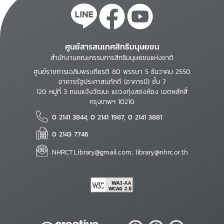
ศูนย์สารสนเทศสิทธิมนุษยชน
สำนักงานคณะกรรมการสิทธิมนุษยชนแห่งชาติ
ศูนย์ราชการเฉลิมพระเกียรติ 80 พรรษา 5 ธันวาคม 2550
อาคารรัฐประศาสนภักดี (อาคารบี) ชั้น 7
120 หมู่ที่ 3 ถนนแจ้งวัฒนะ แขวงทุ่งสองห้อง เขตหลักสี่
กรุงเทพฯ 10210
0 2141 3844, 0 2141 1987, 0 2141 3881
0 2143 7746
NHRCT.Library@gmail.com; library@nhrc.or.th