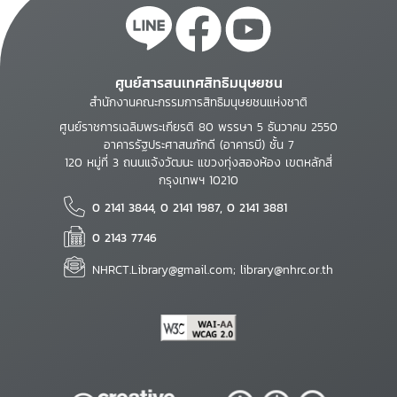
ศูนย์สารสนเทศสิทธิมนุษยชน
สำนักงานคณะกรรมการสิทธิมนุษยชนแห่งชาติ
ศูนย์ราชการเฉลิมพระเกียรติ 80 พรรษา 5 ธันวาคม 2550
อาคารรัฐประศาสนภักดี (อาคารบี) ชั้น 7
120 หมู่ที่ 3 ถนนแจ้งวัฒนะ แขวงทุ่งสองห้อง เขตหลักสี่
กรุงเทพฯ 10210
0 2141 3844, 0 2141 1987, 0 2141 3881
0 2143 7746
NHRCT.Library@gmail.com; library@nhrc.or.th