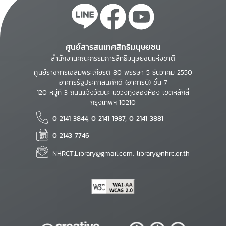
ศูนย์สารสนเทศสิทธิมนุษยชน
สำนักงานคณะกรรมการสิทธิมนุษยชนแห่งชาติ
ศูนย์ราชการเฉลิมพระเกียรติ 80 พรรษา 5 ธันวาคม 2550
อาคารรัฐประศาสนภักดี (อาคารบี) ชั้น 7
120 หมู่ที่ 3 ถนนแจ้งวัฒนะ แขวงทุ่งสองห้อง เขตหลักสี่
กรุงเทพฯ 10210
0 2141 3844, 0 2141 1987, 0 2141 3881
0 2143 7746
NHRCT.Library@gmail.com; library@nhrc.or.th