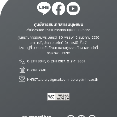
ศูนย์สารสนเทศสิทธิมนุษยชน
สำนักงานคณะกรรมการสิทธิมนุษยชนแห่งชาติ
ศูนย์ราชการเฉลิมพระเกียรติ 80 พรรษา 5 ธันวาคม 2550
อาคารรัฐประศาสนภักดี (อาคารบี) ชั้น 7
120 หมู่ที่ 3 ถนนแจ้งวัฒนะ แขวงทุ่งสองห้อง เขตหลักสี่
กรุงเทพฯ 10210
0 2141 3844, 0 2141 1987, 0 2141 3881
0 2143 7746
NHRCT.Library@gmail.com; library@nhrc.or.th