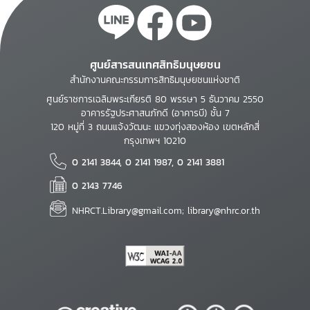
ศูนย์สารสนเทศสิทธิมนุษยชน
สำนักงานคณะกรรมการสิทธิมนุษยชนแห่งชาติ
ศูนย์ราชการเฉลิมพระเกียรติ 80 พรรษา 5 ธันวาคม 2550
อาคารรัฐประศาสนภักดี (อาคารบี) ชั้น 7
120 หมู่ที่ 3 ถนนแจ้งวัฒนะ แขวงทุ่งสองห้อง เขตหลักสี่
กรุงเทพฯ 10210
0 2141 3844, 0 2141 1987, 0 2141 3881
0 2143 7746
NHRCT.Library@gmail.com; library@nhrc.or.th