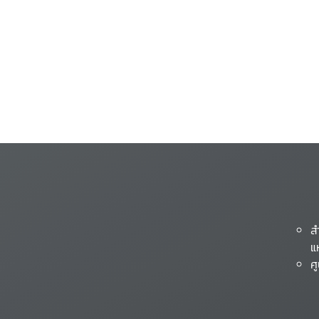
ส
แ
ศ