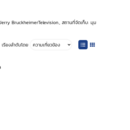
erry BruckheimerTelevision., สถานที่จัดเก็บ: มุม
เรียงลำดับโดย
ล