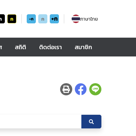
+ก
ก
ก
ก
ภาษาไทย
-ก
ศ
สถิติ
ติดต่อเรา
สมาชิก