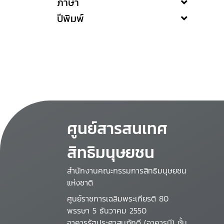
ภาษา
ปีพิมพ์
ศูนย์สารสนเทศ
สิทธิมนุษยชน
สำนักงานคณะกรรมการสิทธิมนุษยชน
แห่งชาติ
ศูนย์ราชการเฉลิมพระเกียรติ 80
พรรษา 5 ธันวาคม 2550
อาคารรัฐประศาสนภักดี (อาคารบี) ชั้น