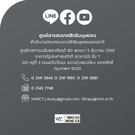
ศูนย์สารสนเทศสิทธิมนุษยชน
สำนักงานคณะกรรมการสิทธิมนุษยชนแห่งชาติ
ศูนย์ราชการเฉลิมพระเกียรติ 80 พรรษา 5 ธันวาคม 2550
อาคารรัฐประศาสนภักดี (อาคารบี) ชั้น 7
120 หมู่ที่ 3 ถนนแจ้งวัฒนะ แขวงทุ่งสองห้อง เขตหลักสี่
กรุงเทพฯ 10210
0 2141 3844, 0 2141 1987, 0 2141 3881
0 2143 7746
NHRCT.Library@gmail.com; library@nhrc.or.th