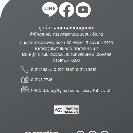
ศูนย์สารสนเทศสิทธิมนุษยชน
สำนักงานคณะกรรมการสิทธิมนุษยชนแห่งชาติ
ศูนย์ราชการเฉลิมพระเกียรติ 80 พรรษา 5 ธันวาคม 2550
อาคารรัฐประศาสนภักดี (อาคารบี) ชั้น 7
120 หมู่ที่ 3 ถนนแจ้งวัฒนะ แขวงทุ่งสองห้อง เขตหลักสี่
กรุงเทพฯ 10210
0 2141 3844, 0 2141 1987, 0 2141 3881
0 2143 7746
NHRCT.Library@gmail.com; library@nhrc.or.th