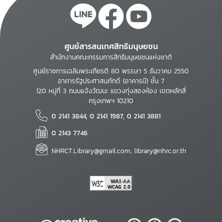
ศูนย์สารสนเทศสิทธิมนุษยชน
สำนักงานคณะกรรมการสิทธิมนุษยชนแห่งชาติ
ศูนย์ราชการเฉลิมพระเกียรติ 80 พรรษา 5 ธันวาคม 2550
อาคารรัฐประศาสนภักดี (อาคารบี) ชั้น 7
120 หมู่ที่ 3 ถนนแจ้งวัฒนะ แขวงทุ่งสองห้อง เขตหลักสี่
กรุงเทพฯ 10210
0 2141 3844, 0 2141 1987, 0 2141 3881
0 2143 7746
NHRCT.Library@gmail.com; library@nhrc.or.th