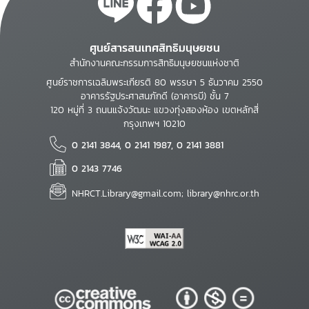
ศูนย์สารสนเทศสิทธิมนุษยชน
สำนักงานคณะกรรมการสิทธิมนุษยชนแห่งชาติ
ศูนย์ราชการเฉลิมพระเกียรติ 80 พรรษา 5 ธันวาคม 2550
อาคารรัฐประศาสนภักดี (อาคารบี) ชั้น 7
120 หมู่ที่ 3 ถนนแจ้งวัฒนะ แขวงทุ่งสองห้อง เขตหลักสี่
กรุงเทพฯ 10210
0 2141 3844, 0 2141 1987, 0 2141 3881
0 2143 7746
NHRCT.Library@gmail.com; library@nhrc.or.th