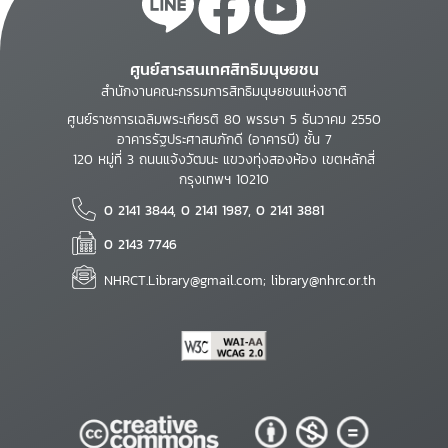
ศูนย์สารสนเทศสิทธิมนุษยชน
สำนักงานคณะกรรมการสิทธิมนุษยชนแห่งชาติ
ศูนย์ราชการเฉลิมพระเกียรติ 80 พรรษา 5 ธันวาคม 2550
อาคารรัฐประศาสนภักดี (อาคารบี) ชั้น 7
120 หมู่ที่ 3 ถนนแจ้งวัฒนะ แขวงทุ่งสองห้อง เขตหลักสี่
กรุงเทพฯ 10210
0 2141 3844, 0 2141 1987, 0 2141 3881
0 2143 7746
NHRCT.Library@gmail.com; library@nhrc.or.th