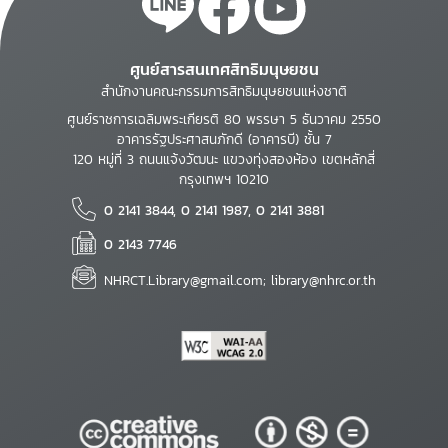
ศูนย์สารสนเทศสิทธิมนุษยชน
สำนักงานคณะกรรมการสิทธิมนุษยชนแห่งชาติ
ศูนย์ราชการเฉลิมพระเกียรติ 80 พรรษา 5 ธันวาคม 2550
อาคารรัฐประศาสนภักดี (อาคารบี) ชั้น 7
120 หมู่ที่ 3 ถนนแจ้งวัฒนะ แขวงทุ่งสองห้อง เขตหลักสี่
กรุงเทพฯ 10210
0 2141 3844, 0 2141 1987, 0 2141 3881
0 2143 7746
NHRCT.Library@gmail.com; library@nhrc.or.th