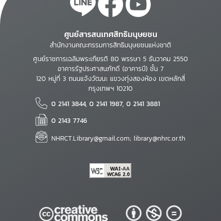
ศูนย์สารสนเทศสิทธิมนุษยชน
สำนักงานคณะกรรมการสิทธิมนุษยชนแห่งชาติ
ศูนย์ราชการเฉลิมพระเกียรติ 80 พรรษา 5 ธันวาคม 2550
อาคารรัฐประศาสนภักดี (อาคารบี) ชั้น 7
120 หมู่ที่ 3 ถนนแจ้งวัฒนะ แขวงทุ่งสองห้อง เขตหลักสี่
กรุงเทพฯ 10210
0 2141 3844, 0 2141 1987, 0 2141 3881
0 2143 7746
NHRCT.Library@gmail.com; library@nhrc.or.th