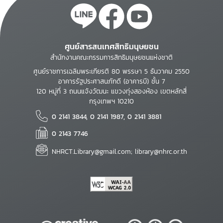
ศูนย์สารสนเทศสิทธิมนุษยชน
สำนักงานคณะกรรมการสิทธิมนุษยชนแห่งชาติ
ศูนย์ราชการเฉลิมพระเกียรติ 80 พรรษา 5 ธันวาคม 2550
อาคารรัฐประศาสนภักดี (อาคารบี) ชั้น 7
120 หมู่ที่ 3 ถนนแจ้งวัฒนะ แขวงทุ่งสองห้อง เขตหลักสี่
กรุงเทพฯ 10210
0 2141 3844, 0 2141 1987, 0 2141 3881
0 2143 7746
NHRCT.Library@gmail.com; library@nhrc.or.th