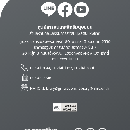
ศูนย์สารสนเทศสิทธิมนุษยชน
สำนักงานคณะกรรมการสิทธิมนุษยชนแห่งชาติ
ศูนย์ราชการเฉลิมพระเกียรติ 80 พรรษา 5 ธันวาคม 2550
อาคารรัฐประศาสนภักดี (อาคารบี) ชั้น 7
120 หมู่ที่ 3 ถนนแจ้งวัฒนะ แขวงทุ่งสองห้อง เขตหลักสี่
กรุงเทพฯ 10210
0 2141 3844, 0 2141 1987, 0 2141 3881
0 2143 7746
NHRCT.Library@gmail.com; library@nhrc.or.th