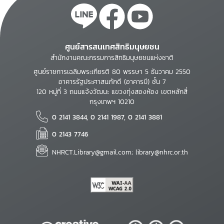
ศูนย์สารสนเทศสิทธิมนุษยชน
สำนักงานคณะกรรมการสิทธิมนุษยชนแห่งชาติ
ศูนย์ราชการเฉลิมพระเกียรติ 80 พรรษา 5 ธันวาคม 2550
อาคารรัฐประศาสนภักดี (อาคารบี) ชั้น 7
120 หมู่ที่ 3 ถนนแจ้งวัฒนะ แขวงทุ่งสองห้อง เขตหลักสี่
กรุงเทพฯ 10210
0 2141 3844, 0 2141 1987, 0 2141 3881
0 2143 7746
NHRCT.Library@gmail.com; library@nhrc.or.th