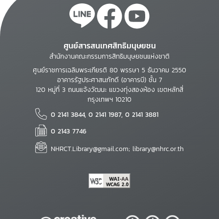
ศูนย์สารสนเทศสิทธิมนุษยชน
สำนักงานคณะกรรมการสิทธิมนุษยชนแห่งชาติ
ศูนย์ราชการเฉลิมพระเกียรติ 80 พรรษา 5 ธันวาคม 2550
อาคารรัฐประศาสนภักดี (อาคารบี) ชั้น 7
120 หมู่ที่ 3 ถนนแจ้งวัฒนะ แขวงทุ่งสองห้อง เขตหลักสี่
กรุงเทพฯ 10210
0 2141 3844, 0 2141 1987, 0 2141 3881
0 2143 7746
NHRCT.Library@gmail.com; library@nhrc.or.th