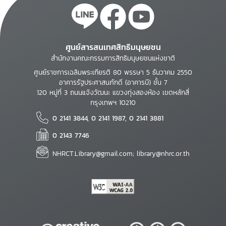
ศูนย์สารสนเทศสิทธิมนุษยชน
สำนักงานคณะกรรมการสิทธิมนุษยชนแห่งชาติ
ศูนย์ราชการเฉลิมพระเกียรติ 80 พรรษา 5 ธันวาคม 2550
อาคารรัฐประศาสนภักดี (อาคารบี) ชั้น 7
120 หมู่ที่ 3 ถนนแจ้งวัฒนะ แขวงทุ่งสองห้อง เขตหลักสี่
กรุงเทพฯ 10210
0 2141 3844, 0 2141 1987, 0 2141 3881
0 2143 7746
NHRCT.Library@gmail.com; library@nhrc.or.th