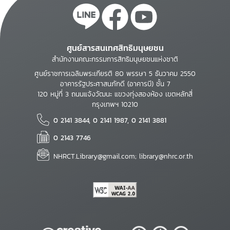
ศูนย์สารสนเทศสิทธิมนุษยชน
สำนักงานคณะกรรมการสิทธิมนุษยชนแห่งชาติ
ศูนย์ราชการเฉลิมพระเกียรติ 80 พรรษา 5 ธันวาคม 2550
อาคารรัฐประศาสนภักดี (อาคารบี) ชั้น 7
120 หมู่ที่ 3 ถนนแจ้งวัฒนะ แขวงทุ่งสองห้อง เขตหลักสี่
กรุงเทพฯ 10210
0 2141 3844, 0 2141 1987, 0 2141 3881
0 2143 7746
NHRCT.Library@gmail.com; library@nhrc.or.th