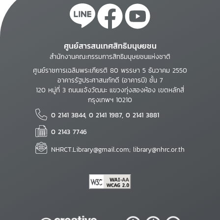
ศูนย์สารสนเทศสิทธิมนุษยชน
สำนักงานคณะกรรมการสิทธิมนุษยชนแห่งชาติ
ศูนย์ราชการเฉลิมพระเกียรติ 80 พรรษา 5 ธันวาคม 2550
อาคารรัฐประศาสนภักดี (อาคารบี) ชั้น 7
120 หมู่ที่ 3 ถนนแจ้งวัฒนะ แขวงทุ่งสองห้อง เขตหลักสี่
กรุงเทพฯ 10210
0 2141 3844, 0 2141 1987, 0 2141 3881
0 2143 7746
NHRCT.Library@gmail.com; library@nhrc.or.th