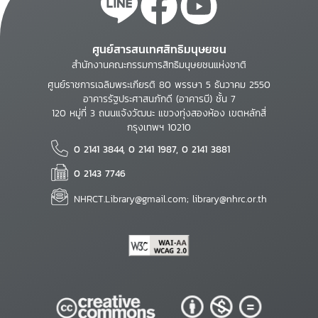
ศูนย์สารสนเทศสิทธิมนุษยชน
สำนักงานคณะกรรมการสิทธิมนุษยชนแห่งชาติ
ศูนย์ราชการเฉลิมพระเกียรติ 80 พรรษา 5 ธันวาคม 2550
อาคารรัฐประศาสนภักดี (อาคารบี) ชั้น 7
120 หมู่ที่ 3 ถนนแจ้งวัฒนะ แขวงทุ่งสองห้อง เขตหลักสี่
กรุงเทพฯ 10210
0 2141 3844, 0 2141 1987, 0 2141 3881
0 2143 7746
NHRCT.Library@gmail.com; library@nhrc.or.th