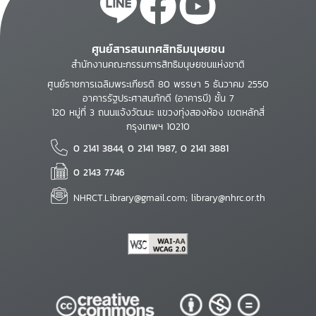
ศูนย์สารสนเทศสิทธิมนุษยชน
สำนักงานคณะกรรมการสิทธิมนุษยชนแห่งชาติ
ศูนย์ราชการเฉลิมพระเกียรติ 80 พรรษา 5 ธันวาคม 2550
อาคารรัฐประศาสนภักดี (อาคารบี) ชั้น 7
120 หมู่ที่ 3 ถนนแจ้งวัฒนะ แขวงทุ่งสองห้อง เขตหลักสี่
กรุงเทพฯ 10210
0 2141 3844, 0 2141 1987, 0 2141 3881
0 2143 7746
NHRCT.Library@gmail.com; library@nhrc.or.th