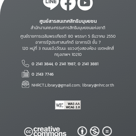
ศูนย์สารสนเทศสิทธิมนุษยชน
สำนักงานคณะกรรมการสิทธิมนุษยชนแห่งชาติ
ศูนย์ราชการเฉลิมพระเกียรติ 80 พรรษา 5 ธันวาคม 2550
อาคารรัฐประศาสนภักดี (อาคารบี) ชั้น 7
120 หมู่ที่ 3 ถนนแจ้งวัฒนะ แขวงทุ่งสองห้อง เขตหลักสี่
กรุงเทพฯ 10210
0 2141 3844, 0 2141 1987, 0 2141 3881
0 2143 7746
NHRCT.Library@gmail.com; library@nhrc.or.th