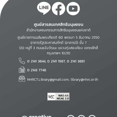
ศูนย์สารสนเทศสิทธิมนุษยชน
สำนักงานคณะกรรมการสิทธิมนุษยชนแห่งชาติ
ศูนย์ราชการเฉลิมพระเกียรติ 80 พรรษา 5 ธันวาคม 2550
อาคารรัฐประศาสนภักดี (อาคารบี) ชั้น 7
120 หมู่ที่ 3 ถนนแจ้งวัฒนะ แขวงทุ่งสองห้อง เขตหลักสี่
กรุงเทพฯ 10210
0 2141 3844, 0 2141 1987, 0 2141 3881
0 2143 7746
NHRCT.Library@gmail.com; library@nhrc.or.th