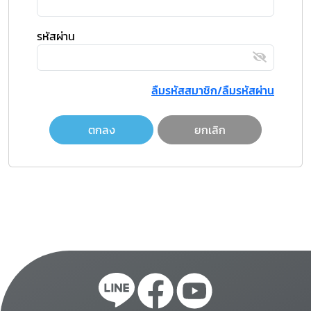
รหัสผ่าน
ลืมรหัสสมาชิก/ลืมรหัสผ่าน
ตกลง
ยกเลิก