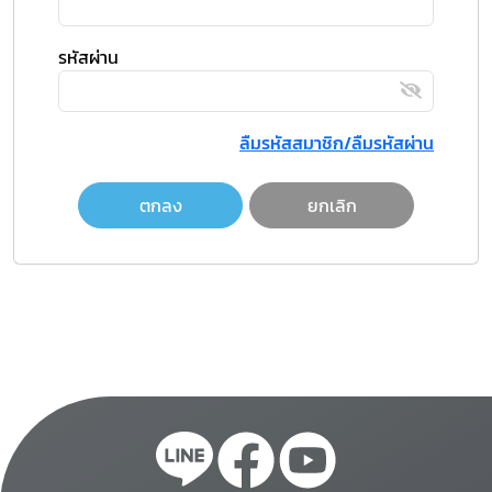
รหัสผ่าน
ลืมรหัสสมาชิก/ลืมรหัสผ่าน
ตกลง
ยกเลิก