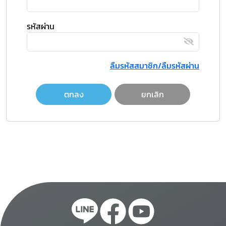
รหัสผ่าน
ลืมรหัสสมาชิก/ลืมรหัสผ่าน
ตกลง
ยกเลิก