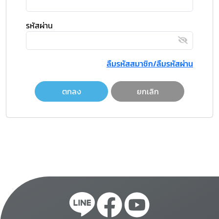
รหัสผ่าน
ลืมรหัสสมาชิก/ลืมรหัสผ่าน
ตกลง
ยกเลิก