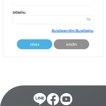
รหัสผ่าน
ลืมรหัสสมาชิก/ลืมรหัสผ่าน
ตกลง
ยกเลิก