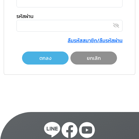
รหัสผ่าน
ลืมรหัสสมาชิก/ลืมรหัสผ่าน
ตกลง
ยกเลิก