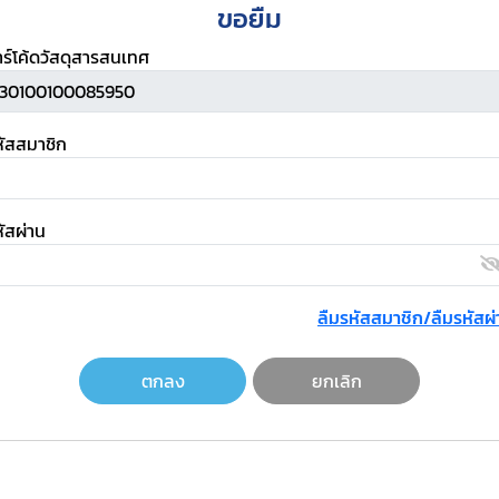
ขอยืม
าร์โค้ดวัสดุสารสนเทศ
หัสสมาชิก
ัสผ่าน
ลืมรหัสสมาชิก/ลืมรหัสผ่
ตกลง
ยกเลิก