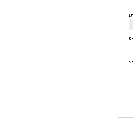
บ
ร
รห