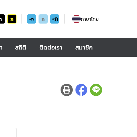
+ก
ก
ก
ก
ภาษาไทย
-ก
ศ
สถิติ
ติดต่อเรา
สมาชิก