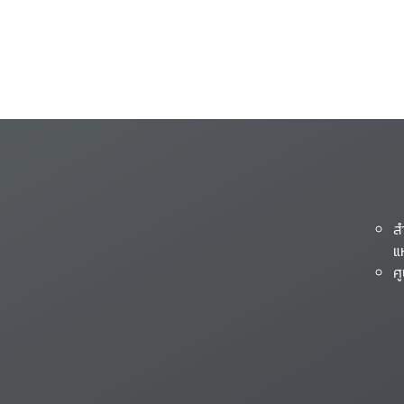
ส
แ
ศ