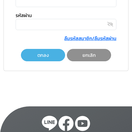
รหัสผ่าน
ลืมรหัสสมาชิก/ลืมรหัสผ่าน
ตกลง
ยกเลิก