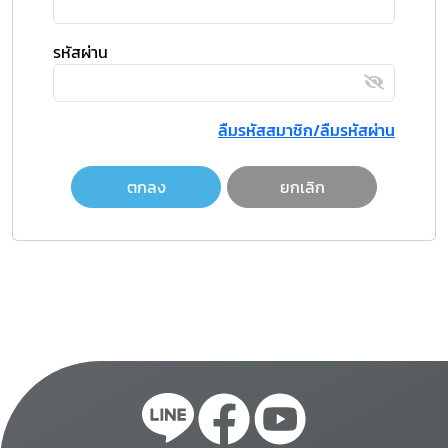
รหัสผ่าน
ลืมรหัสสมาชิก/ลืมรหัสผ่าน
ตกลง
ยกเลิก