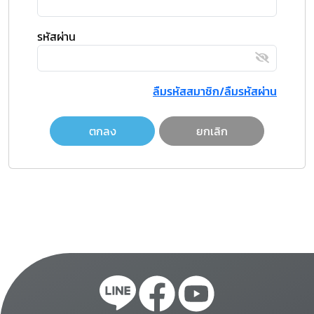
รหัสผ่าน
ลืมรหัสสมาชิก/ลืมรหัสผ่าน
ตกลง
ยกเลิก