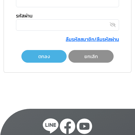
รหัสผ่าน
ลืมรหัสสมาชิก/ลืมรหัสผ่าน
ตกลง
ยกเลิก