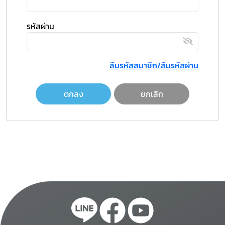
รหัสผ่าน
ลืมรหัสสมาชิก/ลืมรหัสผ่าน
ตกลง
ยกเลิก