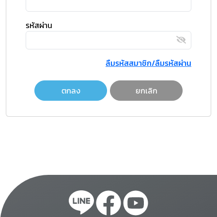
รหัสผ่าน
ลืมรหัสสมาชิก/ลืมรหัสผ่าน
ตกลง
ยกเลิก