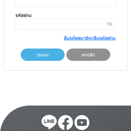
รหัสผ่าน
ลืมรหัสสมาชิก/ลืมรหัสผ่าน
ตกลง
ยกเลิก