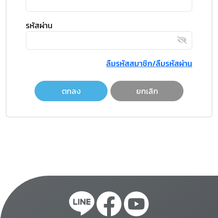
รหัสผ่าน
ลืมรหัสสมาชิก/ลืมรหัสผ่าน
ตกลง
ยกเลิก