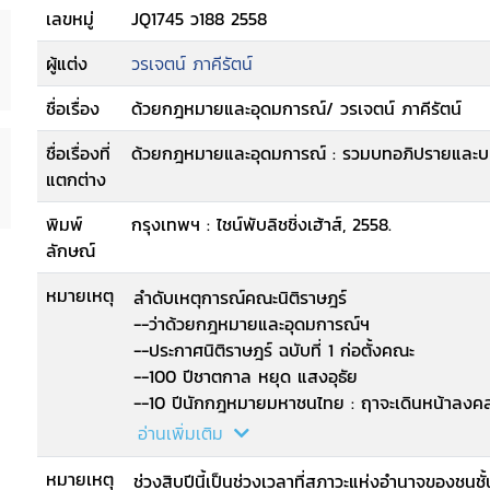
เลขหมู่
JQ1745 ว188 2558
ผู้แต่ง
วรเจตน์ ภาคีรัตน์
ชื่อเรื่อง
ด้วยกฎหมายและอุดมการณ์/ วรเจตน์ ภาคีรัตน์
ชื่อเรื่องที่
ด้วยกฎหมายและอุดมการณ์ : รวมบทอภิปรายและบ
แตกต่าง
พิมพ์
กรุงเทพฯ : ไชน์พับลิชชิ่งเฮ้าส์, 2558.
ลักษณ์
หมายเหตุ
ลำดับเหตุการณ์คณะนิติราษฎร์
--ว่าด้วยกฎหมายและอุดมการณ์ฯ
--ประกาศนิติราษฎร์ ฉบับที่ 1 ก่อตั้งคณะ
--100 ปีชาตกาล หยุด แสงอุธัย
--10 ปีนักกฎหมายมหาชนไทย : ฤาจะเดินหน้าลง
--นิติรัฐกับความยุติธรรมทางสังคม
อ่านเพิ่มเติม
--หลักนิติรัฐและหลักนิติธรรม
หมายเหตุ
--ประกาศนิติราษฎร์ ฉบับที่ 8 ตุลาการภิวัฒน์กับ
ช่วงสิบปีนี้เป็นช่วงเวลาที่สภาวะแห่งอำนาจของชนชั