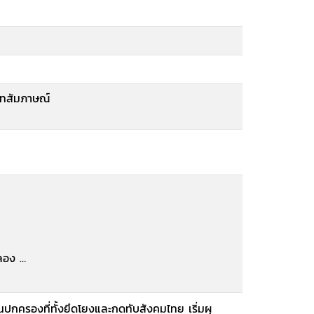
ทสัมภาษณ์
คลอง
ความบิดเบือน
้นปกครองที่ทั้งยึดโยงและกดทับสังคมไทย เริ่มผุ