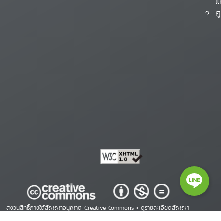
แ
ศ
สงวนสิทธิ์ภายใต้สัญญาอนุญาต Creative Commons •
ดูรายละเอียดสัญญา