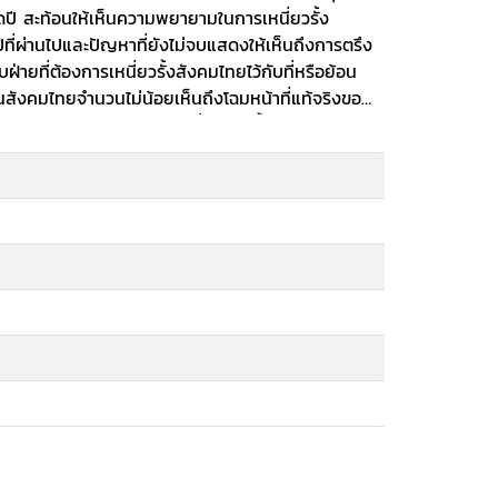
ิสระ
ี สะท้อนให้เห็นความพยายามในการเหนี่ยวรั้ง
กษาที่ขัดหลักการ
ที่ผ่านไปและปัญหาที่ยังไม่จบแสดงให้เห็นถึงการตรึง
ร์
่ายที่ต้องการเหนี่ยวรั้งสังคมไทยไว้กับที่หรือย้อน
คนในสังคมไทยจำนวนไม่น้อยเห็นถึงโฉมหน้าที่แท้จริงของ
้อนกลับมา เราจะพบว่าสิบปีที่ผ่านมานี้เป็นสิบปีแห่ง
ทางการเมือง และทั้งในแง่ศรัทธาที่มีต่อคุณค่ารากฐาน
มเผยตัวออกมาอย่างยากที่จะอำพรางต่อไปได้ เป็นสิบปีที่
จริง ^tกรณีศาลรัฐธรรมนูญตัดสินให้นายกรัฐมนตรี
นอน.
การทำอาหารทางโทรทัศน์
ย
์
ู)
ย.