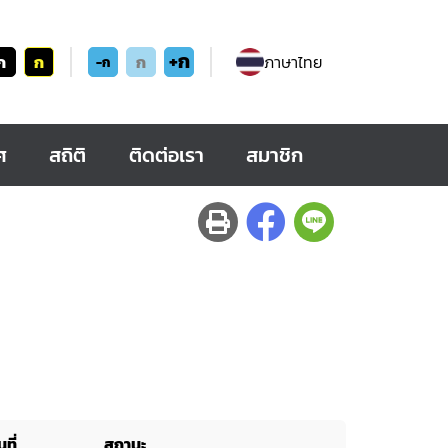
+ก
ก
ก
ก
ภาษาไทย
-ก
ศ
สถิติ
ติดต่อเรา
สมาชิก
ที่
สถานะ