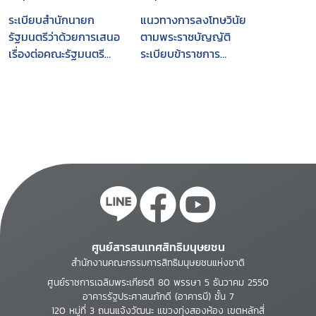
ระเบียบสำนักนายก
แนวทางการลงโทษวินัย
รัฐมนตรีว่าด้วยการเสนอ
ตามพระราชบัญญัติ
เรื่องต่อคณะรัฐมนตรี
ระเบียบข้าราชการ
พ.ศ. 2531 และแก้ไขเพิ่ม
พลเรือน พ.ศ. 2535 :
เติม (ฉบับที่ 2) พ.ศ.
เรียบเรียงจากกรณีการ
2535
ลงโทษ ระหว่างปี พ.ศ.
2540 - พ.ศ. 2545
ศูนย์สารสนเทศสิทธิมนุษยชน
สำนักงานคณะกรรมการสิทธิมนุษยชนแห่งชาติ
ศูนย์ราชการเฉลิมพระเกียรติ 80 พรรษา 5 ธันวาคม 2550
อาคารรัฐประศาสนภักดี (อาคารบี) ชั้น 7
120 หมู่ที่ 3 ถนนแจ้งวัฒนะ แขวงทุ่งสองห้อง เขตหลักสี่