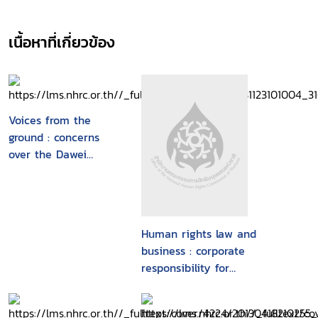
เนื้อหาที่เกี่ยวข้อง
Voices from the
ground : concerns
over the Dawei
special economic
zone and related
projects
Human rights law and
business : corporate
responsibility for
fundamental human
rights