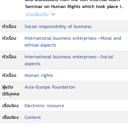
Seminar on Human Rights which took place in
October 2014 in Viet Nam on the topic Human
อ่านเพิ่มเติม
Rights and Businesses. Topics cover the UN
หัวเรื่อง
Social responsibility of business
Guiding Principles on Business and Human
Rights and their application to ASEM members,
หัวเรื่อง
International business enterprises--Moral and
particularly on state duty to protect human
ethical aspects
rights against violations by businesses;
corporate responsibility and its contribution to
หัวเรื่อง
International business enterprises--Social
human rights implementation; monitoring,
aspects
reporting and access to remedies; and multi-
stakeholder cooperation. The 14th Informal
หัวเรื่อง
Human rights
ASEM Seminar on Human Rights was organised
ผู้แต่ง
Asia-Europe Foundation
by ASEF, the Raoul Wallenberg Institute, the
นิติบุคคล
French Ministry of Foreign Affairs and
International Development, and the Philippine
เชื่อมโยง
Electronic resource
Department of Foreign Affairs. It was hosted by
the Vietnamese Ministry of Foreign Affairs.
เชื่อมโยง
Content