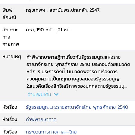
พิมพ์
กรุงเทพฯ : สถาบันพระปกเกล้า, 2547.
ลักษณ์
ลักษณะ
ก-ข, 190 หน้า ; 21 ซม.
ทาง
กายภาพ
หมายเหตุ
คำพิพากษาศาลฎีกาเกี่ยวกับรัฐธรรมนูญแห่งราช
อาณาจักรไทย พุทธศักราช 2540 ประกอบด้วยแนวคิด
หลัก 3 ประการดังนี้ 1.แนวคิดพิจารณาเรื่องการ
ควบคุมความเป็นกฎหมายสูงสุดของรัฐธรรมนูญ
2.แนวคิดเรื่องสิทธิเสรีภาพของบุคคลตามรัฐธรรมนูญ
3.แนวคิดเรื่องอำนาจหน้าที่ของศาลยุติธรรมตาม
อ่านเพิ่มเติม
รัฐธรรมนูญ เพื่อให้ผู้ที่ศึกษาเกิดเข้าใจในแก่นแท้ของ
หัวเรื่อง
รัฐธรรมนูญแห่งราชอาณาจักรไทย พุทธศักราช 2540
รัฐธรรมนูญ และมีการนำบทบัญญัติของรัฐธรรมนูญ
ไปใช้อย่างถูกต้อง.
หัวเรื่อง
คำพิพากษาศาล
หัวเรื่อง
กระบวนการทางศาล--ไทย