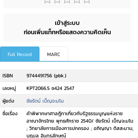
เข้าสู่ระบบ
ก่อนเพิ่มแท็กหรือแสดงความคิดเห็น
Full Record
MARC
ISBN
9744491756 (pbk.)
เลขหมู่
KPT2066.5 ช424 2547
ผู้แต่ง
ชัยรัตน์ เบ็ญจะมโน
ชื่อเรื่อง
คำพิพากษาศาลฎีกาเกี่ยวกับรัฐธรรมนูญแห่งราช
อาณาจักรไทย พุทธศักราช 2540/ ชัยรัตน์ เบ็ญจะมโน
; วิทยาลัยการเมืองการปกครอง ; อภิญญา ดิสสะมาน,
นฤมล อินทรลักษณ์